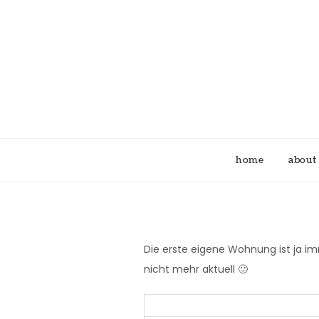
Skip
to
content
home
about
Die erste eigene Wohnung ist ja im
nicht mehr aktuell 🙂