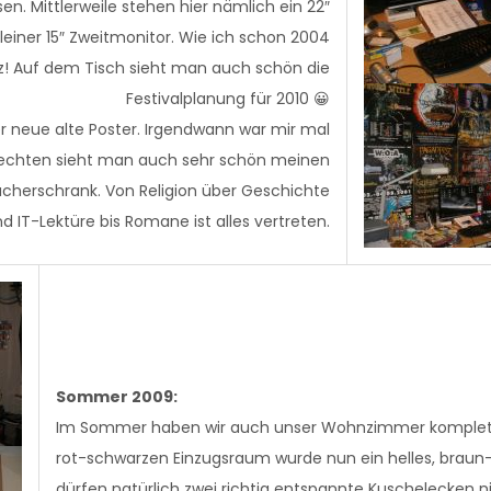
n. Mittlerweile stehen hier nämlich ein 22″
leiner 15″ Zweitmonitor. Wie ich schon 2004
ez! Auf dem Tisch sieht man auch schön die
Festivalplanung für 2010 😀
r neue alte Poster. Irgendwann war mir mal
Rechten sieht man auch sehr schön meinen
ücherschrank. Von Religion über Geschichte
d IT-Lektüre bis Romane ist alles vertreten.
Sommer 2009:
Im Sommer haben wir auch unser Wohnzimmer komplett
rot-schwarzen Einzugsraum wurde nun ein helles, brau
dürfen natürlich zwei richtig entspannte Kuschelecken n